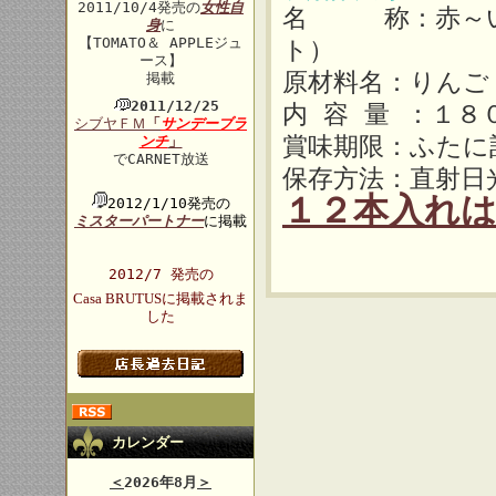
2011/10/4発売の
女性自
名 称：赤～い
身
に
【TOMATO＆ APPLEジュ
ト）
ース】
原材料名：りんご
掲載
2011/12/25
内 容 量 ：１８
シブヤＦＭ
「
サンデーブラ
賞味期限：ふたに
ンチ
」
でCARNET放送
保存方法：直射日
１２本入れ
2012/1/10発売の
ミスターパートナー
に掲載
2012/7 発売の
Casa BRUTUSに掲載されま
した
カレンダー
＜
2026年8月
＞