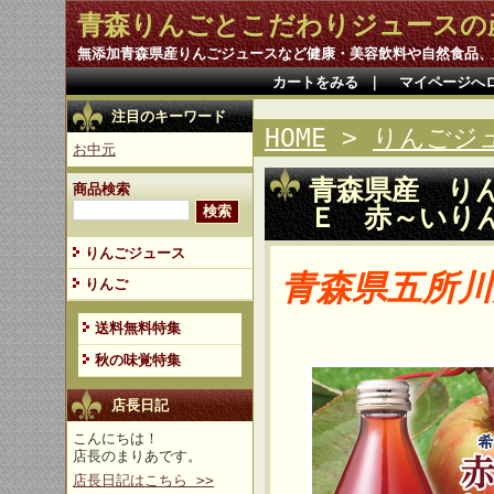
青森りんごとこだわりジュースの
無添加青森県産りんごジュースなど健康・美容飲料や自然食品、
カートをみる
｜
マイページへ
注目のキーワード
HOME
>
りんごジ
お中元
青森県産 り
商品検索
Ｅ 赤～いり
りんごジュース
青森県五所川
りんご
送料無料特集
秋の味覚特集
店長日記
こんにちは！
店長のまりあです。
店長日記はこちら >>