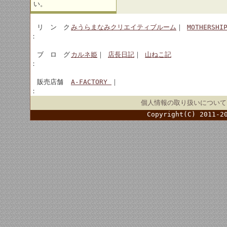
い。
リ ン ク
みうらまなみクリエイティブルーム
｜
MOTHERSHI
：
ブ ロ グ
カルネ姫
｜
店長日記
｜
山ねこ記
：
販売店舗
A-FACTORY
｜
：
個人情報の取り扱いについて
Copyright(C) 2011-2