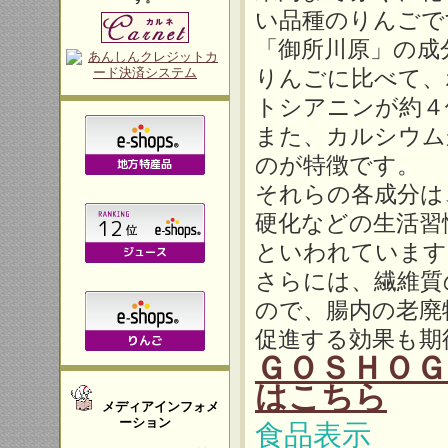
い品種のりんごで
「御所川原」の成
りんごに比べて、
トシアニンが約４
また、カルシウム
のが特徴です。
それらの各成分は
硬化などの生活習
といわれています
さらには、繊維質
ので、腸内の老廃
促進する効果も期
ＧＯＳＨＯＧＡ
はこちら
メディアインフォメ
ーション
食品表示